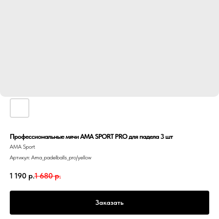
Профессиональные мячи AMA SPORT PRO для падела 3 шт
АМА Sport
Артикул:
Ama_padelballs_pro/yellow
1 190
р.
1 680
р.
Заказать