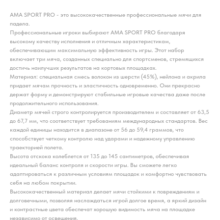
AMA SPORT PRO - это высококачественные профессиональные мячи для
падела.
Профессиональные игроки выбирают AMA SPORT PRO благодаря
высокому качеству исполнения и отличным характеристикам,
обеспечивающим максимальную эффективность игры. Этот набор
включает три мяча, созданных специально для спортсменов, стремящихся
достичь наилучших результатов на кортовых площадках.
Материал: специальная смесь волокон из шерсти (45%), нейлона и акрила
придает мячам прочность и эластичность одновременно. Они прекрасно
держат форму и демонстрируют стабильные игровые качества даже после
продолжительного использования.
Диаметр мячей строго контролируется производителем и составляет от 63,5
до 67,7 мм, что соответствует требованиям международных стандартов. Вес
каждой единицы находится в диапазоне от 56 до 59,4 граммов, что
способствует четкому контролю над ударами и надежному управлению
траекторией полета.
Высота отскока колеблется от 135 до 145 сантиметров, обеспечивая
идеальный баланс контроля и скорости игры. Вы сможете легко
адаптироваться к различным условиям площадок и комфортно чувствовать
себя на любом покрытии.
Высококачественный материал делает мячи стойкими к повреждениям и
долговечными, позволяя наслаждаться игрой долгое время, а яркий дизайн
и контрастные цвета обеспечат хорошую видимость мяча на площадке
независимо от освещения.