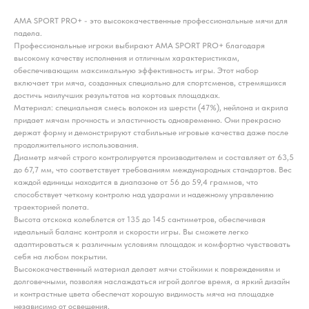
AMA SPORT PRO+ - это высококачественные профессиональные мячи для
падела.
Профессиональные игроки выбирают AMA SPORT PRO+ благодаря
высокому качеству исполнения и отличным характеристикам,
обеспечивающим максимальную эффективность игры. Этот набор
включает три мяча, созданных специально для спортсменов, стремящихся
достичь наилучших результатов на кортовых площадках.
Материал: специальная смесь волокон из шерсти (47%), нейлона и акрила
придает мячам прочность и эластичность одновременно. Они прекрасно
держат форму и демонстрируют стабильные игровые качества даже после
продолжительного использования.
Диаметр мячей строго контролируется производителем и составляет от 63,5
до 67,7 мм, что соответствует требованиям международных стандартов. Вес
каждой единицы находится в диапазоне от 56 до 59,4 граммов, что
способствует четкому контролю над ударами и надежному управлению
траекторией полета.
Высота отскока колеблется от 135 до 145 сантиметров, обеспечивая
идеальный баланс контроля и скорости игры. Вы сможете легко
адаптироваться к различным условиям площадок и комфортно чувствовать
себя на любом покрытии.
Высококачественный материал делает мячи стойкими к повреждениям и
долговечными, позволяя наслаждаться игрой долгое время, а яркий дизайн
и контрастные цвета обеспечат хорошую видимость мяча на площадке
независимо от освещения.