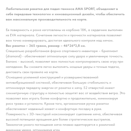
Любительская ракетка для падел-тенниса AMA SPORT, объединяет в
себе передовые технологии и инновационный дизайн, чтобы обеспечить
вам максимальную производительность на корте.
Ее поверхность и рама изготовлены из карбона 18К, а сердечник выполнен
из EVA материала. Сочетание легкости и прочности материалов позволяет
вам точно маневрировать, достигая идеального контроля над мячом.
Вес ракетки – 365 грамм, размер – 46*26*3,8 см.
Специально разработанная форма спортивного инвентаря – бриллиант
(diamond) - обеспечивает оптимальную силу удара и увеличенную точность.
Баланс - высокий, позволяет вам полностью контролировать свою игру при
нападении. Вы сможете легко выполнять мощные удары и точные подачи,
диктовать свои правила на корте.
Оснащена усиленной конструкцией и усовершенствованной
антивибрационной системой, обеспечивая большую стабильность и
оптимизируя передачу энергии от ракетки к мячу. 52 отверстий имеют
симметричную структуру и полностью защитят вас от воздействия ветра. Это
позволяет вам играть более комфортно и продолжительно, минимизируя
риск травм и усталости. Кроме того, эргономичная ручка ракетки
обеспечивает надежный захват и комфортную посадку в руке.
Поверхность с 3D-текстурой максимизирует сцепление мяча, обеспечивая
высокий потенциал вращения для более стратегических выстрелов.
Технология умного поглощения мяча плавно адаптируется к различной
динамике удара, оптимизируя игру.