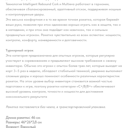
Технология Intelligent Rebound Cork и Multieva работают в гармонии,
обеспечивая сбалансированный, адаптивный отскок, поддерживая мощные
и контролируемые удары.
Это весьма комфортная и в то же время точная ракетка, которая бережёт
ваши руки, позволяя при этом одинаково хорошо играть как в защите, так и
в нападении, и при этом она подойдет как новичкам, так и сильным
продвинутым игрокам. Ракетка чувствительна ко всем аспектам: мощности,
контролю, комфорту, маневренности и долговечности.
Турнирный игрок
Эта категория предназначена для опытных игроков, которые регулярно
участвуют в соревнованиях и предъявляют высокие требования к своему
инвентарю. Обычно это игроки с опытом более трех лет, которые выходят на
корт 3–5 раз в неделю, обладают стабильной техникой, уверенно выполняют
сложные удары и хорошо понимают особенности различных характеристик
ракеток. На этом уровне выбор инвентаря становится важной частью
подготовки к игре, поэтому ракетки категории «C+/B/B+» обеспечивают
высокий уровень контроля, точности и мощности для достижения
максимального результата
Ракетка поставляется без чехла, в транспортировочной упаковке.
Длина ракетки: 46 см
Размеры: 46*26*3,8 см
Возраст: Взрослый