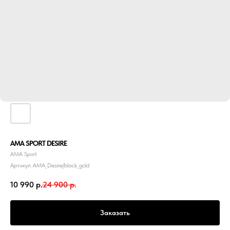
AMA SPORT DESIRE
АМА Sport
Артикул:
AMA_Desire/black_gold
10 990
р.
24 900
р.
Заказать