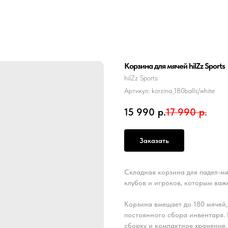
Корзина для мячей hilZz Sports
hilZz Sports
Артикул:
korzina_180balls/white
15 990
р.
17 990
р.
Заказать
Складная корзина для падел-мяч
клубов и игроков, которым важ
Корзина вмещает до 180 мячей,
постоянного сбора инвентаря.
сборку и компактное хранение,