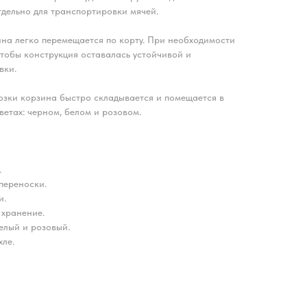
тдельно для транспортировки мячей.
на легко перемещается по корту. При необходимости
тобы конструкция оставалась устойчивой и
вки.
озки корзина быстро складывается и помещается в
цветах: черном, белом и розовом.
.
переноски.
и.
 хранение.
белый и розовый.
хле.