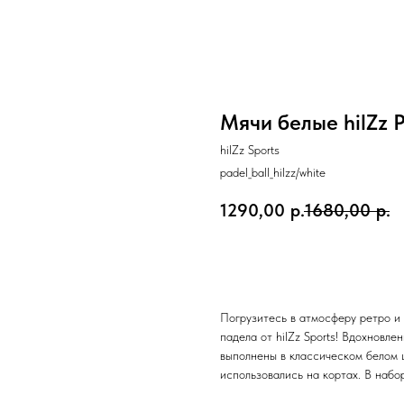
Мячи белые hilZz 
hilZz Sports
padel_ball_hilzz/white
1290,00
р.
1680,00
р.
Заказать
Погрузитесь в атмосферу ретро и
падела от hilZz Sports! Вдохновл
выполнены в классическом белом ц
использовались на кортах. В набор