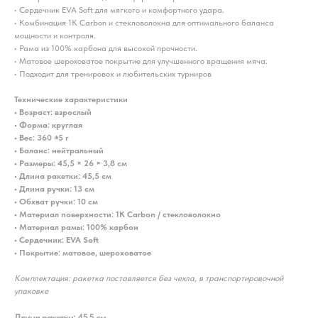
• Сердечник EVA Soft для мягкого и комфортного удара.
• Комбинация 1К Carbon и стекловолокна для оптимального баланса
мощности и контроля.
• Рама из 100% карбона для высокой прочности.
• Матовое шероховатое покрытие для улучшенного вращения мяча.
• Подходит для тренировок и любительских турниров
Технические характеристики
• Возраст: взрослый
• Форма: круглая
• Вес: 360 ±5 г
• Баланс: нейтральный
• Размеры: 45,5 × 26 × 3,8 см
• Длина ракетки: 45,5 см
• Длина ручки: 13 см
• Обхват ручки: 10 см
• Материал поверхности: 1К Carbon / стекловолокно
• Материал рамы: 100% карбон
• Сердечник: EVA Soft
• Покрытие: матовое, шероховатое
Комплектация: ракетка поставляется без чехла, в транспортировочной
упаковке
Длина ракетки: 45,5 см