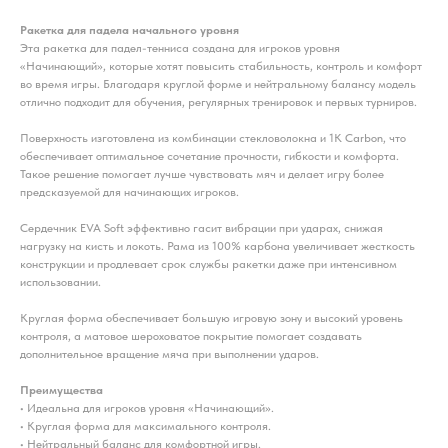
Ракетка для падела начального уровня
Эта ракетка для падел-тенниса создана для игроков уровня
«Начинающий», которые хотят повысить стабильность, контроль и комфорт
во время игры. Благодаря круглой форме и нейтральному балансу модель
отлично подходит для обучения, регулярных тренировок и первых турниров.
Поверхность изготовлена из комбинации стекловолокна и 1К Carbon, что
обеспечивает оптимальное сочетание прочности, гибкости и комфорта.
Такое решение помогает лучше чувствовать мяч и делает игру более
предсказуемой для начинающих игроков.
Сердечник EVA Soft эффективно гасит вибрации при ударах, снижая
нагрузку на кисть и локоть. Рама из 100% карбона увеличивает жесткость
конструкции и продлевает срок службы ракетки даже при интенсивном
использовании.
Круглая форма обеспечивает большую игровую зону и высокий уровень
контроля, а матовое шероховатое покрытие помогает создавать
дополнительное вращение мяча при выполнении ударов.
Преимущества
• Идеальна для игроков уровня «Начинающий».
• Круглая форма для максимального контроля.
• Нейтральный баланс для комфортной игры.