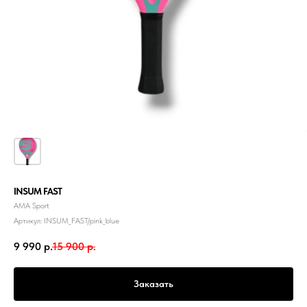
INSUM FAST
АМА Sport
Артикул:
INSUM_FAST/pink_blue
9 990
р.
15 900
р.
Заказать