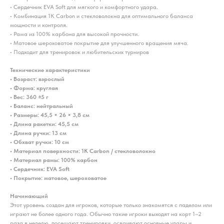
• Сердечник EVA Soft для мягкого и комфортного удара.
• Комбинация 1К Carbon и стекловолокна для оптимального баланса
мощности и контроля.
• Рама из 100% карбона для высокой прочности.
• Матовое шероховатое покрытие для улучшенного вращения мяча.
• Подходит для тренировок и любительских турниров
Технические характеристики
• Возраст: взрослый
• Форма: круглая
• Вес: 360 ±5 г
• Баланс: нейтральный
• Размеры: 45,5 × 26 × 3,8 см
• Длина ракетки: 45,5 см
• Длина ручки: 13 см
• Обхват ручки: 10 см
• Материал поверхности: 1К Carbon / стекловолокно
• Материал рамы: 100% карбон
• Сердечник: EVA Soft
• Покрытие: матовое, шероховатое
Начинающий
Этот уровень создан для игроков, которые только знакомятся с паделом или
играют не более одного года. Обычно такие игроки выходят на корт 1–2
раза в неделю, посещают тренировки, осваивают основные удары и