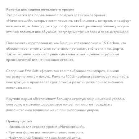
Ракетка для падела начального уровня
Эта ракетка для падел-тенниса создана для игроков уровня
«Начинающий», которые хотят повысить стабильность, контроль и комфорт
во время игры. Благодаря круглой форме и нейтральному балансу модель
отлично подходит для обучения, регулярных тренировок и первых турниров.
Поверхность изготовлена из комбинации стекловолокна и 1К Carbon, что
обеспечивает оптимальное сочетание прочности, гибкости и комфорта.
Такое решение помогает лучше чувствовать мяч и делает игру более
предсказуемой для начинающих игроков.
Сердечник EVA Soft эффективно гасит вибрации при ударах, снижая
нагрузку на кисть и локоть. Рама из 100% карбона увеличивает жесткость
конструкции и продлевает срок службы ракетки даже при интенсивном
использовании.
Круглая форма обеспечивает большую игровую зону и высокий уровень
контроля, а матовое шероховатое покрытие помогает создавать
дополнительное вращение мяча при выполнении ударов.
Преимущества
• Идеальна для игроков уровня «Начинающий».
• Круглая форма для максимального контроля.
• Нейтральный баланс для комфортной игры.