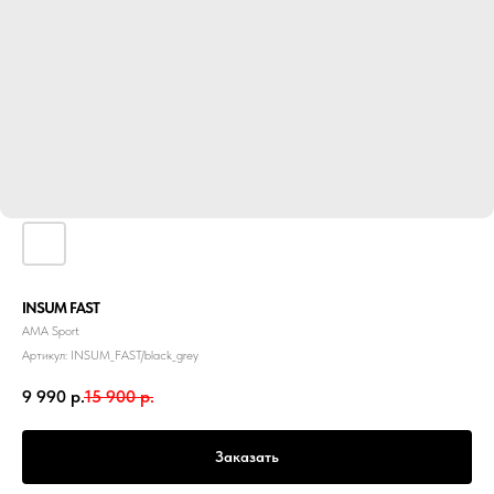
INSUM FAST
АМА Sport
Артикул:
INSUM_FAST/black_grey
9 990
р.
15 900
р.
Заказать