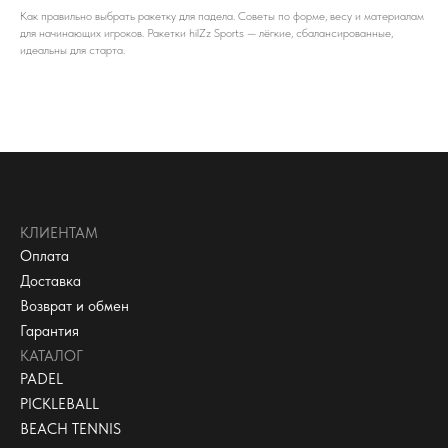
Как правильно выбрать ракетку для падела. Советы по форме, весу и материалам
для начинающих игроков. Ракетки hilZz Sports — лёгкие, сбалансированные,
идеальны для старта.
КЛИЕНТАМ
Оплата
Доставка
Возврат и обмен
Гарантия
КАТАЛОГ
PADEL
PICKLEBALL
BEACH TENNIS