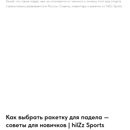
Узнай, что такое падел, чем он отличается от тенниса и почему этот вид спорта
стремительно развивается в России. Советы, инвентарь и ракетки от hilZz Sports
Как выбрать ракетку для падела —
советы для новичков | hilZz Sports