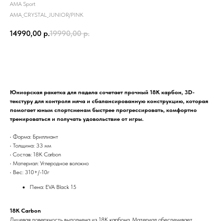
АМА Sport
AMA_CRYSTAL_JUNIOR/PINK
14990,00
р.
19990,00
р.
Заказать
Юниорская ракетка для падела сочетает прочный 18K карбон, 3D-
текстуру для контроля мяча и сбалансированную конструкцию, которая
помогает юным спортсменам быстрее прогрессировать, комфортно
тренироваться и получать удовольствие от игры.
• Форма: Бриллиант
• Толщина: 33 мм
• Состав: 18К Carbon
• Материал: Углеродное волокно
• Вес: 310+/-10г
Пена: EVA Black 15
18K Carbon
Лицевая поверхность выполнена из 18K карбона. Материал обеспечивает