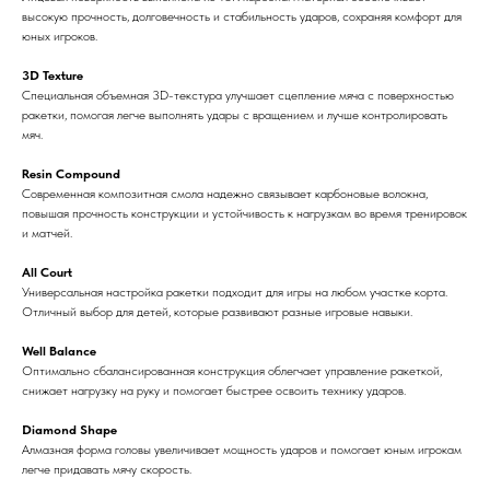
высокую прочность, долговечность и стабильность ударов, сохраняя комфорт для
юных игроков.
3D Texture
Специальная объемная 3D-текстура улучшает сцепление мяча с поверхностью
ракетки, помогая легче выполнять удары с вращением и лучше контролировать
мяч.
Resin Compound
Современная композитная смола надежно связывает карбоновые волокна,
повышая прочность конструкции и устойчивость к нагрузкам во время тренировок
и матчей.
All Court
Универсальная настройка ракетки подходит для игры на любом участке корта.
Отличный выбор для детей, которые развивают разные игровые навыки.
Well Balance
Оптимально сбалансированная конструкция облегчает управление ракеткой,
снижает нагрузку на руку и помогает быстрее освоить технику ударов.
Diamond Shape
Алмазная форма головы увеличивает мощность ударов и помогает юным игрокам
легче придавать мячу скорость.