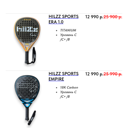
HILZZ SPORTS
12 990
р.
25 900
р.
ERA 1.0
TITANIUM
Уровень C
/C+ /B
HILZZ SPORTS
12 990
р.
25 990
р.
EMPIRE
18K Carbon
Уровень C
/C+ /B