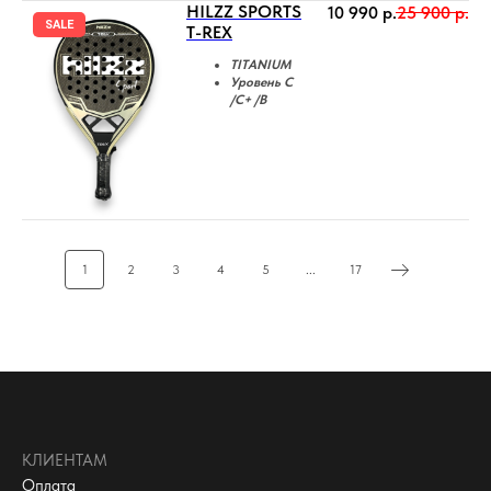
HILZZ SPORTS
10 990
р.
25 900
р.
SALE
T-REX
TITANIUM
Уровень C
/C+ /B
1
2
3
4
5
...
17
КЛИЕНТАМ
Оплата