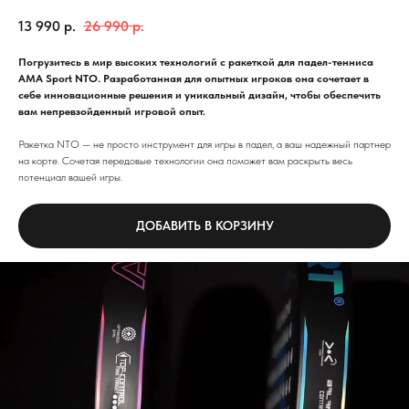
13 990
р.
26 990
р.
Погрузитесь в мир высоких технологий с ракеткой для падел-тенниса
AMA Sport NTO. Разработанная для опытных игроков она сочетает в
себе инновационные решения и уникальный дизайн, чтобы обеспечить
вам непревзойденный игровой опыт.
Ракетка NTO — не просто инструмент для игры в падел, а ваш надежный партнер
на корте. Сочетая передовые технологии она поможет вам раскрыть весь
потенциал вашей игры.
ДОБАВИТЬ В КОРЗИНУ