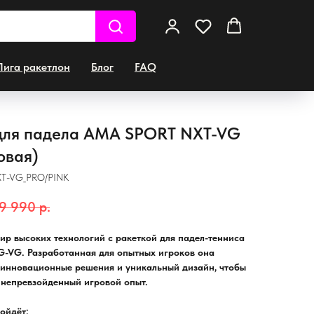
Лига ракетлон
Блог
FAQ
для падела AMA SPORT NXT-VG
овая)
T-VG_PRO/PINK
9 990
р.
мир высоких технологий с ракеткой для падел-тенниса
-VG. Разработанная для опытных игроков она
е инновационные решения и уникальный дизайн, чтобы
 непревзойденный игровой опыт.
ойдёт: