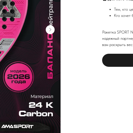
Тем, кто ц
Кто хочет 
Ракетка SPORT N
надежный партне
вам раскрыть вес