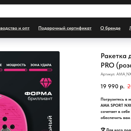
водство и опт
Подарочный сертификат
О бренде
Ракетка 
PRO (роз
Артикул:
AMA_NX
19 990
р.
2
Погрузитесь в 
AMA SPORT NXG
сочетает в себ
обеспечить вам
🏆 Для кого под