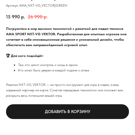
Артикул:
AMA_NXT-VG_VECTOR/GREEN
15 990
р.
26 990
р.
Погрузитесь в мир высоких технологий с ракеткой для падел-тенниса
AMA SPORT NXT-VG VEKTOR. Разработанная для опытных игроков она
сочетает в себе инновационные решения и уникальный дизайн, чтобы
обеспечить вам непревзойденный игровой опыт.
🏆 Для кого подойдёт:
Тем, кто ценит контроль и мощь в одном
Кто хочет быть уверен в каждой подаче и атаке
Ракетка NXT-VG VEKTOR — не просто инструмент для игры в падел, а ваш
надежный партнер на корте. Сочетая передовые технологии она поможет вам
раскрыть весь потенциал вашей игры
ДОБАВИТЬ В КОРЗИНУ