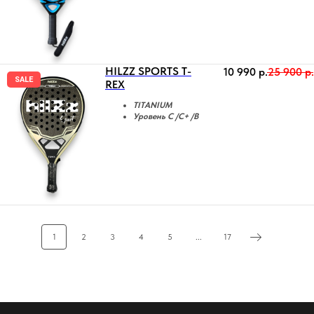
HILZZ SPORTS T-
10 990
р.
25 900
р.
SALE
REX
TITANIUM
Уровень C /C+ /B
1
2
3
4
5
...
17