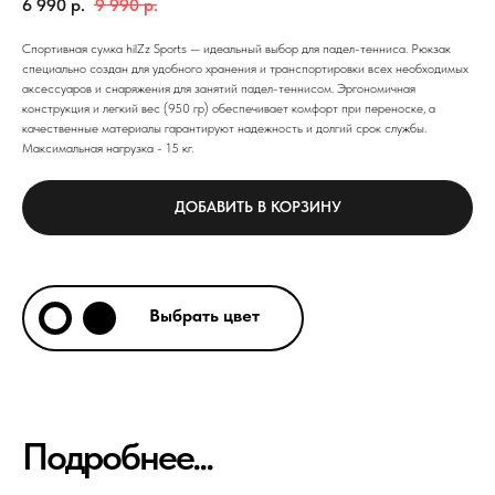
6 990
р.
9 990
р.
Спортивная сумка hilZz Sports — идеальный выбор для падел-тенниса. Рюкзак
специально создан для удобного хранения и транспортировки всех необходимых
аксессуаров и снаряжения для занятий падел-теннисом. Эргономичная
конструкция и легкий вес (950 гр) обеспечивает комфорт при переноске, а
качественные материалы гарантируют надежность и долгий срок службы.
Максимальная нагрузка - 15 кг.
ДОБАВИТЬ В КОРЗИНУ
Выбрать цвет
Подробнее...